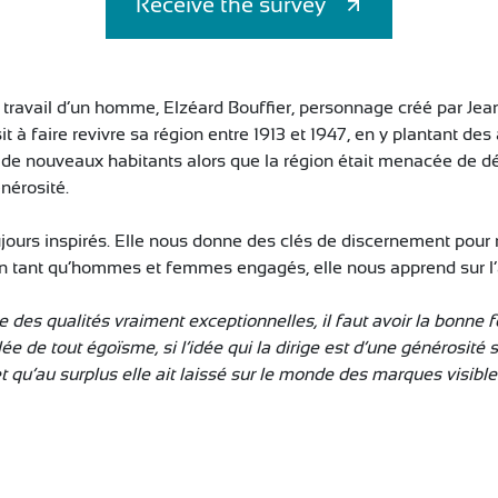
Receive the survey
du travail d’un homme, Elzéard Bouffier, personnage créé par J
 à faire revivre sa région entre 1913 et 1947, en y plantant des ar
r de nouveaux habitants alors que la région était menacée de dése
nérosité.
jours inspirés. Elle nous donne des clés de discernement pour no
et en tant qu’hommes et femmes engagés, elle nous apprend sur l
e des qualités vraiment exceptionnelles, il faut avoir la bonne
ée de tout égoïsme, si l’idée qui la dirige est d’une générosité
 qu’au surplus elle ait laissé sur le monde des marques visibles