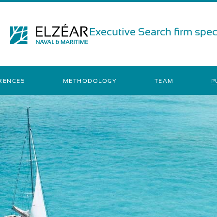
Executive Search firm speci
RENCES
METHODOLOGY
TEAM
P