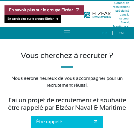
Cabinet de
recrutement
En savoir plus sur le groupe Elzéar
spécialisé
dans le
secteur
En savoir plus sur le groupe Elzéar
Naval,
Nautique et
Maritime
FR
EN
À PROPOS
Vous cherchez à recruter ?
OFFRES D’EMPLOI
RÉFÉRENCES
Nous serons heureux de vous accompagner pour un
recrutement réussi.
MÉTHODOLOGIE
J’ai un projet de recrutement et souhaite
ÉQUIPE
être rappelé par Elzéar Naval & Maritime
PUBLICATIONS
Être rappelé