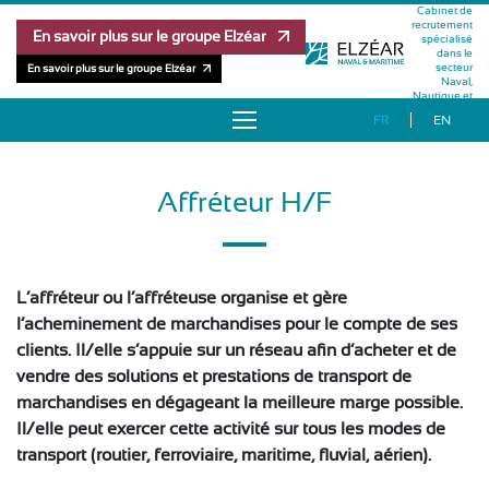
Cabinet de
recrutement
En savoir plus sur le groupe Elzéar
spécialisé
dans le
secteur
En savoir plus sur le groupe Elzéar
Naval,
Nautique et
Maritime
FR
EN
À PROPOS
Affréteur H/F
OFFRES D’EMPLOI
RÉFÉRENCES
L’affréteur ou l’affréteuse organise et gère
MÉTHODOLOGIE
l’acheminement de marchandises pour le compte de ses
clients. Il/elle s’appuie sur un réseau afin d’acheter et de
vendre des solutions et prestations de transport de
ÉQUIPE
marchandises en dégageant la meilleure marge possible.
Il/elle peut exercer cette activité sur tous les modes de
PUBLICATIONS
transport (routier, ferroviaire, maritime, fluvial, aérien).