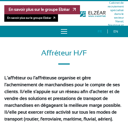
Cabinet de
recrutement
En savoir plus sur le groupe Elzéar
spécialisé
dans le
secteur
En savoir plus sur le groupe Elzéar
Naval,
Nautique et
Maritime
FR
EN
À PROPOS
Affréteur H/F
OFFRES D’EMPLOI
RÉFÉRENCES
L’affréteur ou l’affréteuse organise et gère
MÉTHODOLOGIE
l’acheminement de marchandises pour le compte de ses
clients. Il/elle s’appuie sur un réseau afin d’acheter et de
vendre des solutions et prestations de transport de
ÉQUIPE
marchandises en dégageant la meilleure marge possible.
Il/elle peut exercer cette activité sur tous les modes de
PUBLICATIONS
transport (routier, ferroviaire, maritime, fluvial, aérien).