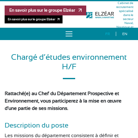
Cabinet de
recrutement
En savoir plus sur le groupe Elzéar
spécialisé
dans le
secteur
En savoir plus sur le groupe Elzéar
Naval,
Nautique et
Maritime
FR
EN
À PROPOS
Chargé d’études environnement
OFFRES D’EMPLOI
H/F
RÉFÉRENCES
MÉTHODOLOGIE
Rattaché(e) au Chef du Département Prospective et
Environnement, vous participerez à la mise en œuvre
ÉQUIPE
d’une partie de ses missions.
PUBLICATIONS
Description du poste
Les missions du département consistent à définir et