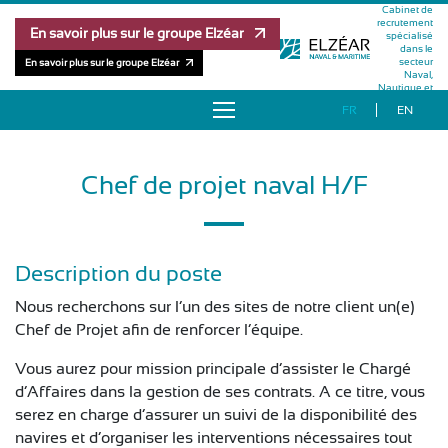
Cabinet de
recrutement
En savoir plus sur le groupe Elzéar
spécialisé
dans le
secteur
En savoir plus sur le groupe Elzéar
Naval,
Nautique et
Maritime
FR
EN
À PROPOS
Chef de projet naval H/F
OFFRES D’EMPLOI
RÉFÉRENCES
Description du poste
MÉTHODOLOGIE
Nous recherchons sur l’un des sites de notre client un(e)
Chef de Projet afin de renforcer l’équipe.
ÉQUIPE
Vous aurez pour mission principale d’assister le Chargé
d’Affaires dans la gestion de ses contrats. A ce titre, vous
PUBLICATIONS
serez en charge d’assurer un suivi de la disponibilité des
navires et d’organiser les interventions nécessaires tout