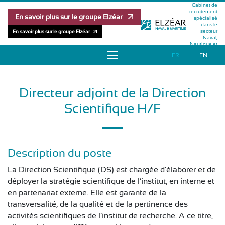
Cabinet de
recrutement
En savoir plus sur le groupe Elzéar
spécialisé
dans le
secteur
En savoir plus sur le groupe Elzéar
Naval,
Nautique et
Maritime
FR
EN
À PROPOS
Directeur adjoint de la Direction
OFFRES D’EMPLOI
Scientifique H/F
RÉFÉRENCES
MÉTHODOLOGIE
Description du poste
La Direction Scientifique (DS) est chargée d’élaborer et de
ÉQUIPE
déployer la stratégie scientifique de l’institut, en interne et
en partenariat externe. Elle est garante de la
PUBLICATIONS
transversalité, de la qualité et de la pertinence des
activités scientifiques de l’institut de recherche. A ce titre,