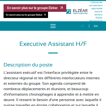
Cabinet de
recrutement
En savoir plus sur le groupe Elzéar
spécialisé
dans le
secteur
En savoir plus sur le groupe Elzéar
Naval,
Nautique et
Maritime
FR
EN
À PROPOS
Executive Assistant H/F
OFFRES D’EMPLOI
RÉFÉRENCES
Description du poste
MÉTHODOLOGIE
L’assistant exécutif est l’interface privilégiée entre le
directeur régional et les différents interlocuteurs internes
ÉQUIPE
et externes du groupe. Son agenda comprend de
nombreux déplacements et réunions, et beaucoup
d’informations chronophages à apprendre et à mettre en
PUBLICATIONS
œuvre. Il ressent le besoin d’une personne avec laquelle il
puisse travailler en étroite collaboration et sur laquelle il