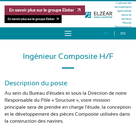
Cabinet de
recrutement
En savoir plus sur le groupe Elzéar
spécialisé
dans le
secteur
En savoir plus sur le groupe Elzéar
Naval,
Nautique et
Maritime
FR
EN
À PROPOS
Ingénieur Composite H/F
OFFRES D’EMPLOI
RÉFÉRENCES
Description du poste
MÉTHODOLOGIE
Au sein du Bureau d’études et sous la Direction de notre
Responsable du Pôle « Structure », votre mission
ÉQUIPE
principale sera de prendre en charge l’étude, la conception
et le développement des pièces Composite utilisées dans
la construction des navires.
PUBLICATIONS