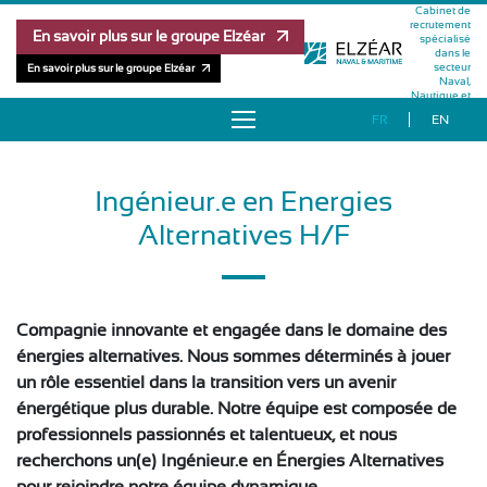
Cabinet de
recrutement
En savoir plus sur le groupe Elzéar
spécialisé
dans le
secteur
En savoir plus sur le groupe Elzéar
Naval,
Nautique et
Maritime
FR
EN
À PROPOS
Ingénieur.e en Energies
OFFRES D’EMPLOI
Alternatives H/F
RÉFÉRENCES
MÉTHODOLOGIE
Compagnie innovante et engagée dans le domaine des
énergies alternatives. Nous sommes déterminés à jouer
ÉQUIPE
un rôle essentiel dans la transition vers un avenir
énergétique plus durable. Notre équipe est composée de
professionnels passionnés et talentueux, et nous
PUBLICATIONS
recherchons un(e) Ingénieur.e en Énergies Alternatives