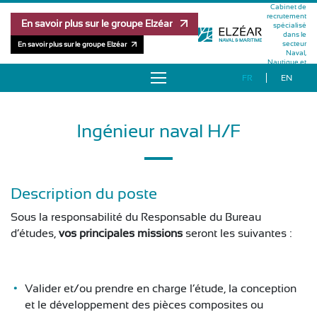
Cabinet de
recrutement
En savoir plus sur le groupe Elzéar
spécialisé
dans le
secteur
En savoir plus sur le groupe Elzéar
Naval,
Nautique et
Maritime
FR
EN
À PROPOS
Ingénieur naval H/F
OFFRES D’EMPLOI
RÉFÉRENCES
Description du poste
MÉTHODOLOGIE
Sous la responsabilité du Responsable du Bureau
d’études,
vos principales missions
seront les suivantes :
ÉQUIPE
PUBLICATIONS
Valider et/ou prendre en charge l’étude, la conception
et le développement des pièces composites ou