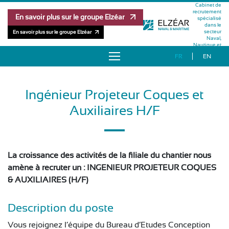
Cabinet de
recrutement
En savoir plus sur le groupe Elzéar
spécialisé
dans le
secteur
En savoir plus sur le groupe Elzéar
Naval,
Nautique et
Maritime
FR
EN
À PROPOS
Ingénieur Projeteur Coques et
OFFRES D’EMPLOI
Auxiliaires H/F
RÉFÉRENCES
MÉTHODOLOGIE
La croissance des activités de la filiale du chantier nous
amène à recruter un : INGENIEUR PROJETEUR COQUES
ÉQUIPE
& AUXILIAIRES (H/F)
PUBLICATIONS
Description du poste
Vous rejoignez l’équipe du Bureau d’Etudes Conception