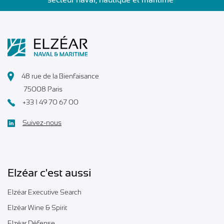
secteur naval, nautique et maritime”
48 rue de la Bienfaisance
75008 Paris
+33 1 49 70 67 00
Suivez-nous
Elzéar c'est aussi
Elzéar Executive Search
Elzéar Wine & Spirit
Elzéar Défense