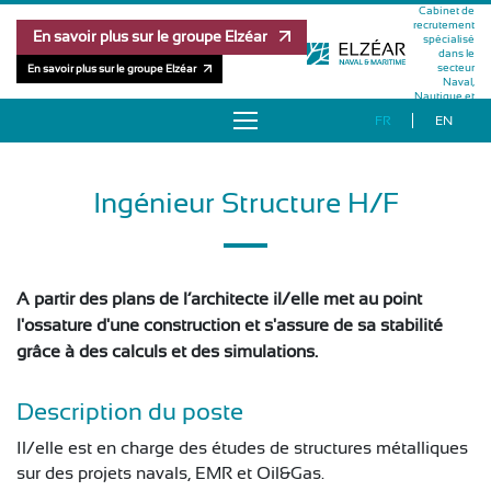
Cabinet de
recrutement
En savoir plus sur le groupe Elzéar
spécialisé
dans le
secteur
En savoir plus sur le groupe Elzéar
Naval,
Nautique et
Maritime
FR
EN
À PROPOS
Ingénieur Structure H/F
OFFRES D’EMPLOI
RÉFÉRENCES
A partir des plans de l’architecte il/elle met au point
MÉTHODOLOGIE
l'ossature d'une construction et s'assure de sa stabilité
grâce à des calculs et des simulations.
ÉQUIPE
Description du poste
PUBLICATIONS
Il/elle est en charge des études de structures métalliques
sur des projets navals, EMR et Oil&Gas.