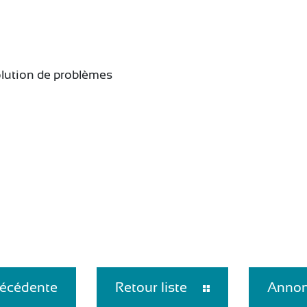
solution de problèmes
écédente
Retour liste
Annon