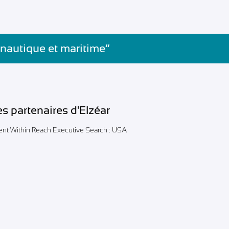
 nautique et maritime”
es partenaires d'Elzéar
lent Within Reach Executive Search : USA