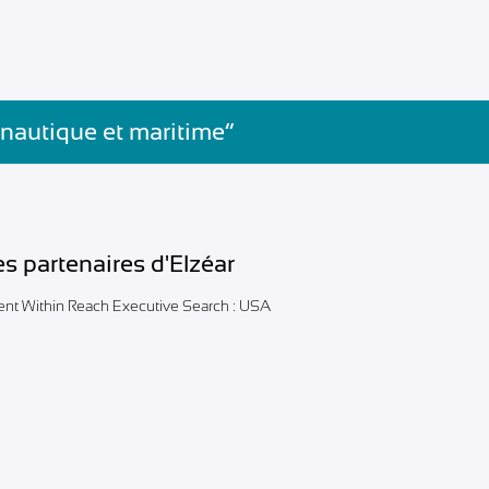
 nautique et maritime”
es partenaires d'Elzéar
lent Within Reach Executive Search : USA