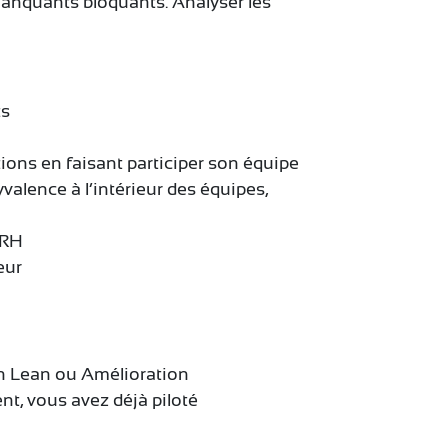
u manquants bloquants. Analyser les
ts
tions en faisant participer son équipe
lyvalence à l’intérieur des équipes,
 RH
eur
 en Lean ou Amélioration
t, vous avez déjà piloté