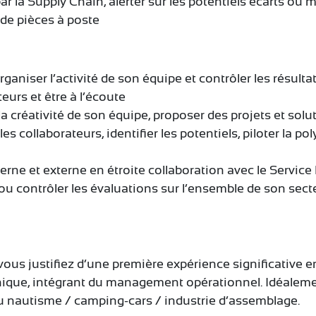
par la Supply Chain, alerter sur les potentiels écarts o
 de pièces à poste
organiser l’activité de son équipe et contrôler les résulta
urs et être à l’écoute
la créativité de son équipe, proposer des projets et solu
es collaborateurs, identifier les potentiels, piloter la po
terne et externe en étroite collaboration avec le Service
 ou contrôler les évaluations sur l’ensemble de son sect
vous justifiez d’une première expérience significative
nique, intégrant du management opérationnel. Idéalemen
du nautisme / camping-cars / industrie d’assemblage.